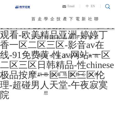
一级免费毛片-91蜜桃视频-
Email
中
EN
中
EN
亚洲AV第二区国产精品-欧
首
走
學
企
技
產
下
電
新
社
聯
美日韩免费视频-99国产在线
观看-欧美精品亚洲-婷婷丁
頁
進
習
業
術
品
屬
子
聞
會
系
香一区二区三区-影音av在
线-91免费黄-性av网站-一区
南
新
文
裝
天
企
商
中
責
我
二区三区日韩精品-性chinese
极品按摩-一区二区三区伦
鋁
思
化
備
地
業
務
心
任
們
理-超碰男人天堂-午夜寂寞
院
想