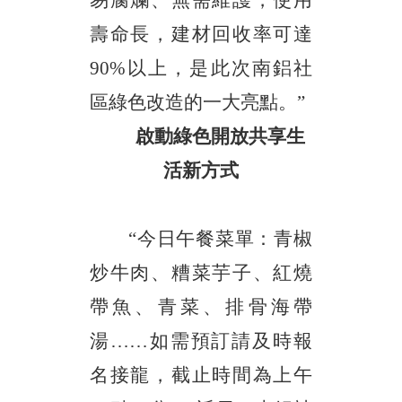
易腐爛、無需維護，使用
壽命長，建材回收率可達
90%以上，是此次南鋁社
區綠色改造的一大亮點。”
啟動綠色開放共享生
活新方式
“今日午餐菜單：青椒
炒牛肉、糟菜芋子、紅燒
帶魚、青菜、排骨海帶
湯……如需預訂請及時報
名接龍，截止時間為上午