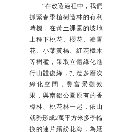
“在改造過程中，我們
抓緊春季植樹造林的有利
時機，在黃土裸露的坡地
上種下桃花、櫻花、凌霄
花、小葉黃楊、紅花檵木
等樹種，采取立體綠化進
行山體復綠，打造多層次
綠化空間，豐富景觀效
果，與南鋁公園原有的香
樟林、桃花林一起，依山
就勢形成2萬平方米多季輪
換的連片繽紛花海，為延