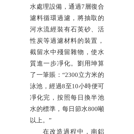
水處理設備，通過
7層復合
濾料循環過濾，將抽取的
河水流經裝有石英砂、活
性炭等過濾材料的裝置，
截留水中殘留雜物，使水
質進一步凈化。劉用坤算
了一筆賬：“2300立方米的
泳池，經過8至10小時便可
凈化完，按照每日換半池
水的標準，每日節水800噸
以上。”
在改造過程中，南鋁