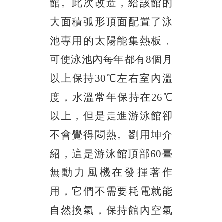
館。此次改造，給該館的
大面積弧形頂面配置了泳
池專用的太陽能集熱板，
可使泳池內每年都有
8個月
以上保持30℃左右室內溫
度，水溫常年保持在26℃
以上，但是走進游泳館卻
不會覺得悶熱。劉用坤介
紹，這是游泳館頂部60臺
無動力風機在發揮著作
用，它們不需要耗電就能
自然換氣，保持館內空氣